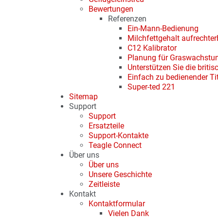
Bewertungen
Referenzen
Ein-Mann-Bedienung
Milchfettgehalt aufrechter
C12 Kalibrator
Planung für Graswachstu
Unterstützen Sie die briti
Einfach zu bedienender Ti
Super-ted 221
Sitemap
Support
Support
Ersatzteile
Support-Kontakte
Teagle Connect
Über uns
Über uns
Unsere Geschichte
Zeitleiste
Kontakt
Kontaktformular
Vielen Dank