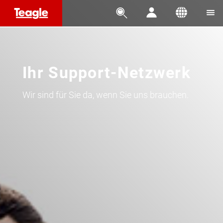




Ihr Support-Netzwerk
Wir sind für Sie da, wenn Sie uns brauchen.