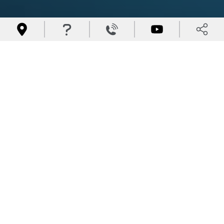



