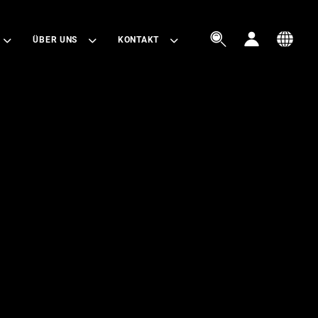



ÜBER UNS
KONTAKT