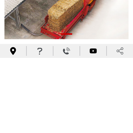




Technische Daten
Beschreibung
500E