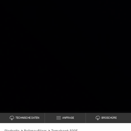
TECHNISCHE DATEN
ANFRAGE
BROSCHÜRE
Startseite
Ballenauflöser
Tomahawk 500E