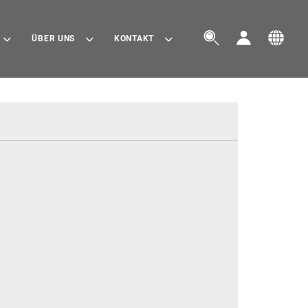



ÜBER UNS
KONTAKT