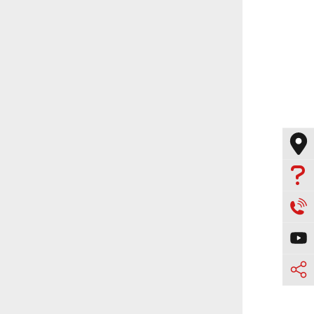



