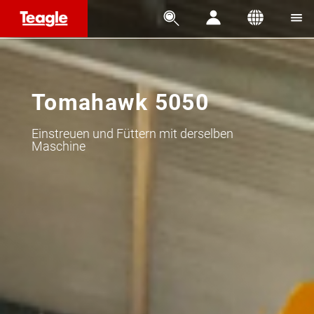




Tomahawk 5050
Einstreuen und Füttern mit derselben
Maschine