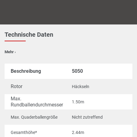
Technische Daten
Mehr
›
Beschreibung
5050
5
Rotor
Häckseln
H
Max. 
1.50m
1
Rundballendurchmesser
Max. Quaderballengröße
Nicht zutreffend
1,
Gesamthöhe*
2.44m
2