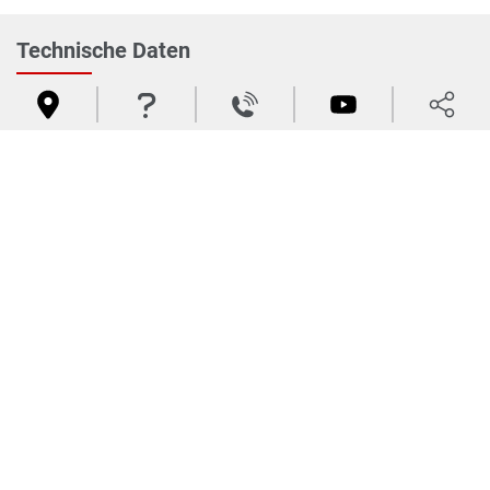
Technische Daten




PDF herunterladen
Beschreibung
6100H
Auswurf
Schwenkbar
Doppelschnitt
Nein
Silage
Nein
Stroh
Streuen
Querschläger
1 