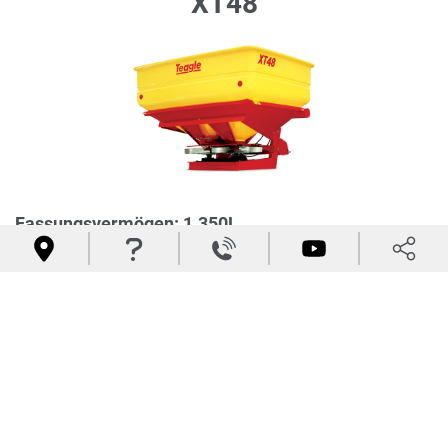
XT48
Fassungsvermögen: 1.350L




Streubreite: 12m
FOLGEN SIE UNS