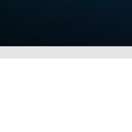
Benötigen Sie ei
Greifen Sie auf unseren Ersatzteil-eKatalog
lokalen Teagle Händler.
Teagle Connect
Händ