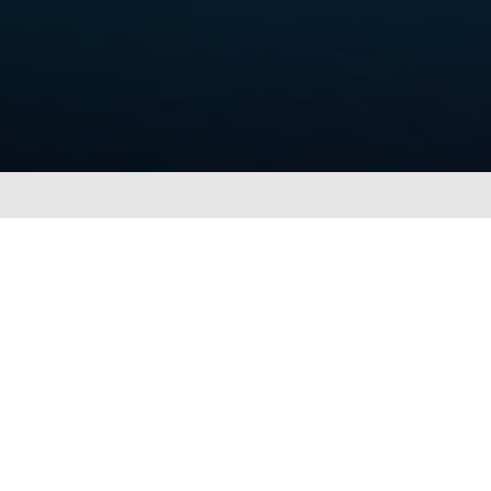
n Ersatzteil?
 und Teagle Connect zu und finden Sie Ihren
lersuche