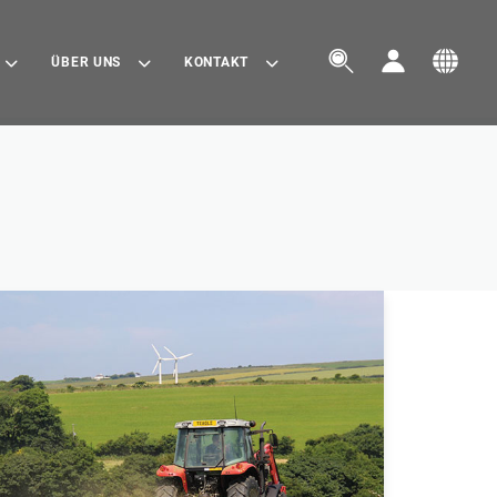



ÜBER UNS
KONTAKT