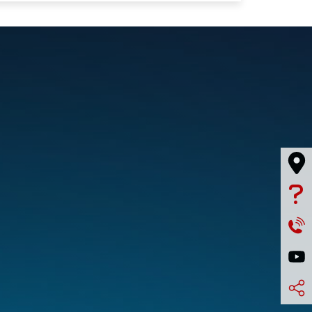



