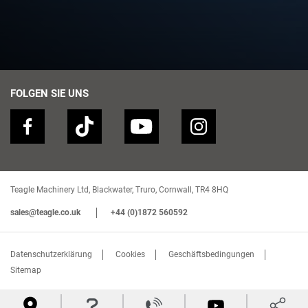
FOLGEN SIE UNS
Teagle Machinery Ltd, Blackwater, Truro, Cornwall, TR4 8HQ
sales@teagle.co.uk
+44 (0)1872 560592
Datenschutzerklärung
Cookies
Geschäftsbedingungen
Sitemap



