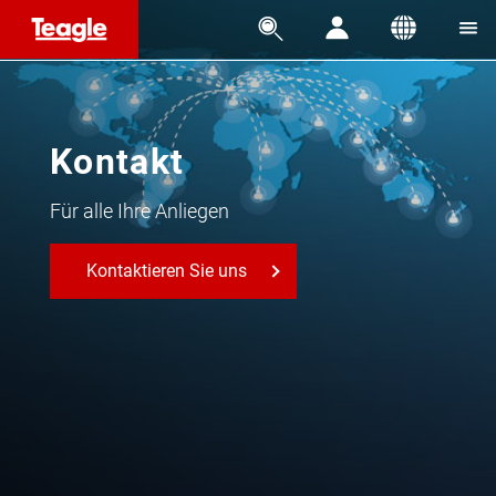




Kontakt
Für alle Ihre Anliegen
Kontaktieren Sie uns