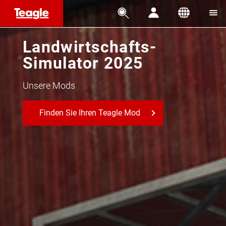




Landwirtschafts-
Simulator 2025
Unsere Mods
Finden Sie Ihren Teagle Mod