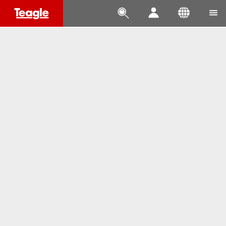



