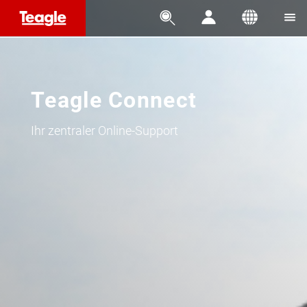




Teagle Connect
Ihr zentraler Online-Support