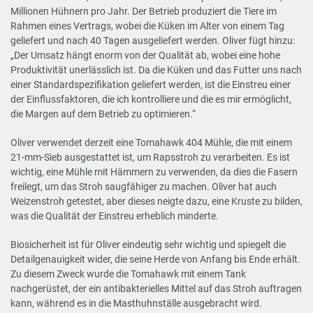
Millionen Hühnern pro Jahr. Der Betrieb produziert die Tiere im
Rahmen eines Vertrags, wobei die Küken im Alter von einem Tag
geliefert und nach 40 Tagen ausgeliefert werden. Oliver fügt hinzu:
„Der Umsatz hängt enorm von der Qualität ab, wobei eine hohe
Produktivität unerlässlich ist. Da die Küken und das Futter uns nach
einer Standardspezifikation geliefert werden, ist die Einstreu einer
der Einflussfaktoren, die ich kontrolliere und die es mir ermöglicht,
die Margen auf dem Betrieb zu optimieren.“
Oliver verwendet derzeit eine Tomahawk 404 Mühle, die mit einem
21-mm-Sieb ausgestattet ist, um Rapsstroh zu verarbeiten. Es ist
wichtig, eine Mühle mit Hämmern zu verwenden, da dies die Fasern
freilegt, um das Stroh saugfähiger zu machen. Oliver hat auch
Weizenstroh getestet, aber dieses neigte dazu, eine Kruste zu bilden,
was die Qualität der Einstreu erheblich minderte.
Biosicherheit ist für Oliver eindeutig sehr wichtig und spiegelt die
Detailgenauigkeit wider, die seine Herde von Anfang bis Ende erhält.
Zu diesem Zweck wurde die Tomahawk mit einem Tank
nachgerüstet, der ein antibakterielles Mittel auf das Stroh auftragen
kann, während es in die Masthuhnställe ausgebracht wird.