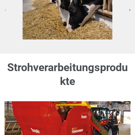
‹
›
Strohverarbeitungsprodu
kte