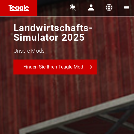




Landwirtschafts-
Simulator 2025
Unsere Mods
Finden Sie Ihren Teagle Mod