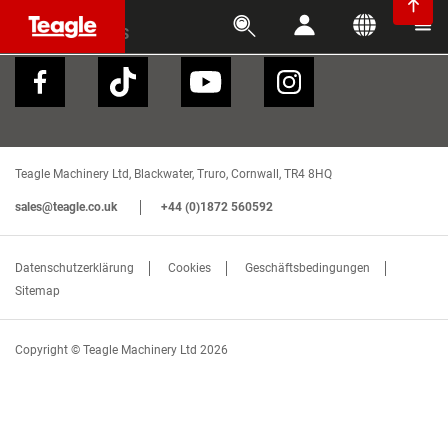





FOLGEN SIE UNS
Teagle Machinery Ltd, Blackwater, Truro, Cornwall, TR4 8HQ
sales@teagle.co.uk
+44 (0)1872 560592
Datenschutzerklärung
Cookies
Geschäftsbedingungen
Sitemap
Copyright © Teagle Machinery Ltd 2026