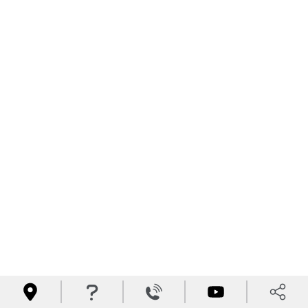



