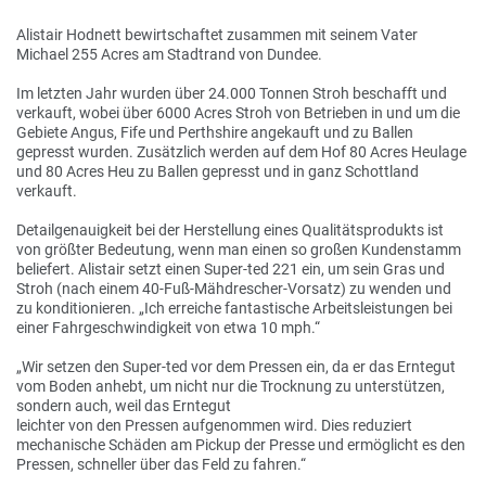
Alistair Hodnett bewirtschaftet zusammen mit seinem Vater
Michael 255 Acres am Stadtrand von Dundee.
Im letzten Jahr wurden über 24.000 Tonnen Stroh beschafft und
verkauft, wobei über 6000 Acres Stroh von Betrieben in und um die
Gebiete Angus, Fife und Perthshire angekauft und zu Ballen
gepresst wurden. Zusätzlich werden auf dem Hof 80 Acres Heulage
und 80 Acres Heu zu Ballen gepresst und in ganz Schottland
verkauft.
Detailgenauigkeit bei der Herstellung eines Qualitätsprodukts ist
von größter Bedeutung, wenn man einen so großen Kundenstamm
beliefert. Alistair setzt einen Super-ted 221 ein, um sein Gras und
Stroh (nach einem 40-Fuß-Mähdrescher-Vorsatz) zu wenden und
zu konditionieren. „Ich erreiche fantastische Arbeitsleistungen bei
einer Fahrgeschwindigkeit von etwa 10 mph.“
„Wir setzen den Super-ted vor dem Pressen ein, da er das Erntegut
vom Boden anhebt, um nicht nur die Trocknung zu unterstützen,
sondern auch, weil das Erntegut
leichter von den Pressen aufgenommen wird. Dies reduziert
mechanische Schäden am Pickup der Presse und ermöglicht es den
Pressen, schneller über das Feld zu fahren.“