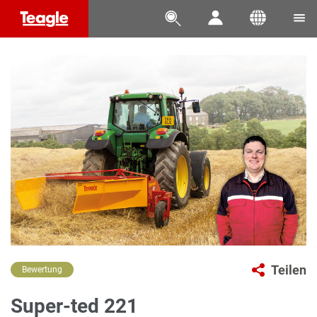




Teilen
Bewertung
Super-ted 221