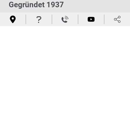
Gegründet 1937
Ein Familienunternehmen in dritter Generation mit über 85




Jahren Innovation. Von pferdegezogenen Kippkarren bis hin
zu erstklassigen Ballenauflösern leisten Teagle-Produkte
täglich in über 100 Ländern weltweit hervorragende Arbeit.
Unsere Geschichte ansehen
Finden Sie Ihren
lokalen Händler